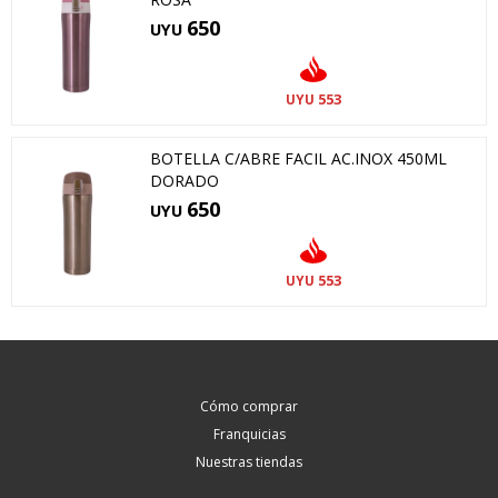
650
UYU
553
UYU
BOTELLA C/ABRE FACIL AC.INOX 450ML
DORADO
650
UYU
553
UYU
Cómo comprar
Franquicias
Nuestras tiendas