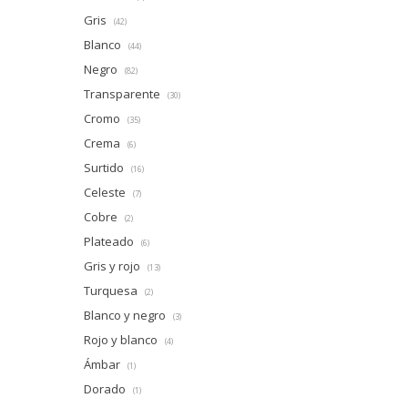
Gris
(42)
Blanco
(44)
Negro
(82)
Transparente
(30)
Cromo
(35)
Crema
(6)
Surtido
(16)
Celeste
(7)
Cobre
(2)
Plateado
(6)
Gris y rojo
(13)
Turquesa
(2)
Blanco y negro
(3)
Rojo y blanco
(4)
Ámbar
(1)
Dorado
(1)