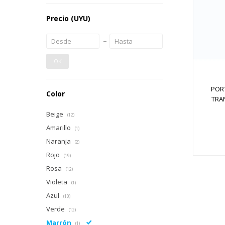
Precio
(UYU)
OK
PORT
Color
TRA
Beige
(12)
Amarillo
(1)
Naranja
(2)
Rojo
(19)
Rosa
(12)
Violeta
(1)
Azul
(10)
Verde
(12)
Marrón
(1)