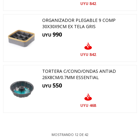
842
UYU
ORGANIZADOR PLEGABLE 9 COMP
30X30X9CM EX TELA GRIS
990
UYU
842
UYU
TORTERA C/CONO/ONDAS ANTIAD
26X8CM/0.7MM ESSENTIAL
550
UYU
468
UYU
MOSTRANDO
12
DE
42